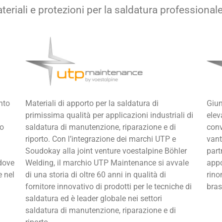
ateriali e protezioni per la saldatura professiona
nto
Materiali di apporto per la saldatura di
Giun
primissima qualità per applicazioni industriali di
elev
io
saldatura di manutenzione, riparazione e di
conv
riporto. Con l’integrazione dei marchi UTP e
vant
Soudokay alla joint venture voestalpine Böhler
part
ddove
Welding, il marchio UTP Maintenance si avvale
appo
e nel
di una storia di oltre 60 anni in qualità di
rino
fornitore innovativo di prodotti per le tecniche di
bras
saldatura ed è leader globale nei settori
saldatura di manutenzione, riparazione e di