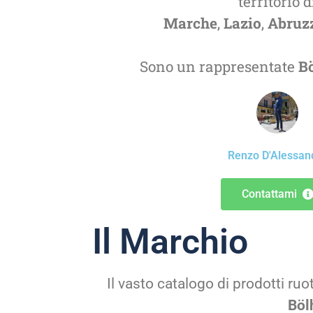
territorio d
Marche
,
Lazio
,
Abruz
Sono un rappresentate
B
Renzo D'Alessan
Contattami
Il Marchio
Il vasto catalogo di prodotti ruo
Böl