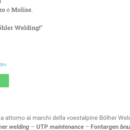
i
zo
e
Molise
.
öhler Welding!
’’
dro
ta attorno ai marchi della voestalpine Bölher Weld
her
welding
–
UTP
maintenance
–
Fontargen
bra