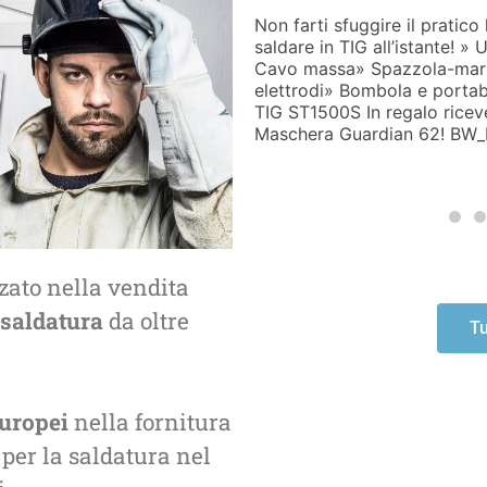
CONTO con tutto il necessario per
Bolletta elettrica fuori con
500 TLH» Pinza portaelettrodo»
impianti Böhler Welding Ter
Maschera» Confezione 20
europea Ecodesign sui cons
iduttore di pressione» Torcia
in meno rispetto alle saldat
ti di protezione TIG e la
dell’esclusiva promozione 
1500 TLH
400 MSE e Terra 500 MSE a p
zzato nella vendita
 saldatura
da oltre
Tu
!
europei
nella fornitura
per la saldatura nel