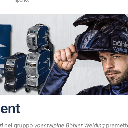
riporto.
ent
rl
nel gruppo
voestalpine Böhler Welding
premette 