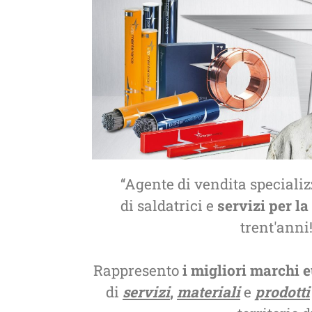
Non farti sfuggire il pratico kit IN S
saldare in TIG all’istante! » Uranos 1
65F e Evolution
Cavo massa» Spazzola-martelletto» 
miglia di maschere
elettrodi» Bombola e portabombola» R
 classe, display ad
TIG ST1500S In regalo riceverai i Guan
e Color in
Maschera Guardian 62! BW_EQ_Fyler 
grado di oscuramento
ggiori […]
‘‘Agente di vendita speciali
di saldatrici e
servizi per la
trent'anni
Rappresento
i migliori marchi 
di
servizi
,
materiali
e
prodotti